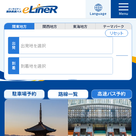
昼行便
Language
Menu
English
繁體中文
駐車場予約
空席照会・ご予約
関東地方
関西地方
東海地方
テーマパーク
横浜線
リセット
横浜線のページへ
简体中文
한국어
出発
出発地を選択
運行情報
時刻表
運賃
到着
到着地を選択
ご利用方法
のりば
ご利用方法
よくある質問
昼行便
駐車場予約
高速バス予約
路線一覧
新着情報
渋谷・新宿線
渋谷・新宿線のページへ
路線一覧
時刻表
運賃