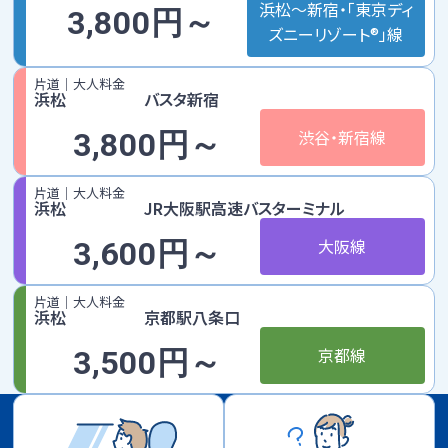
浜松～新宿・「東京ディ
3,800円～
時刻表
運賃
ズニーリゾート®」線
片道｜大人料金
のりば
ご利用方法
浜松
バスタ新宿
渋谷・新宿線
3,800円～
夜行便
片道｜大人料金
浜松～新宿・「東京ディズニーリゾート®」線
浜松
JR大阪駅高速バスターミナル
浜松～新宿・「東京ディズニーリゾート®」線のページへ
大阪線
3,600円～
時刻表
運賃
片道｜大人料金
浜松
京都駅八条口
のりば
ご利用方法
京都線
3,500円～