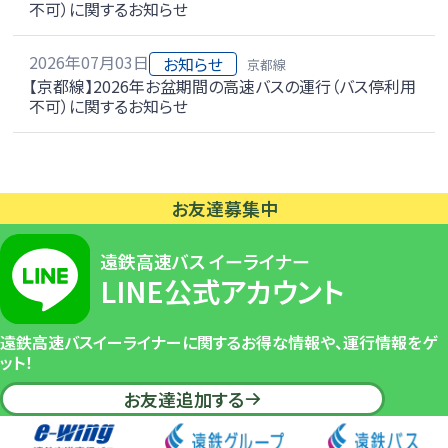
不可）に関するお知らせ
2026年07月03日
お知らせ
京都線
【京都線】2026年お盆期間の高速バスの運行（バス停利用
不可）に関するお知らせ
浜
松
駅
お友達募集中
バ
ス
タ
遠鉄高速バス イーライナー
ー
LINE公式アカウント
ミ
ナ
ル
遠鉄高速バスイーライナーに関するお得な情報や、運行情報をゲ
ット！
相
お友達追加する
生