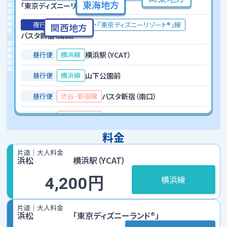
東海地方
京都線
「東京ディズニーリゾート®」
京都線のページへ
のりば
ご利用方法
夜行便
浜松～新宿・「東京ディズニーリゾート®」線
関西地方
バスタ新宿（南口）
昼行便
時刻表
運賃
昼行便
横浜線
横浜駅（YCAT）
大阪線
昼行便
横浜線
山下公園前
大阪線のページへ
のりば
ご利用方法
昼行便
渋谷・新宿線
バスタ新宿（南口）
時刻表
運賃
夜行便
昼行便
渋谷・新宿線
渋谷マークシティ
料金
浜松～新宿・「東京ディズニーリゾート®」線
のりば
ご利用方法
浜松～新宿・「東京ディズニーリゾート®」線のページへ
片道｜大人料金
浜松
横浜駅（YCAT）
昼行便
横浜線
4,200円
時刻表
運賃
京都線
京都線のページへ
片道｜大人料金
浜松
「東京ディズニーランド®」
のりば
ご利用方法