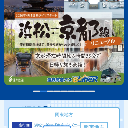
昼行便
のりば
ご利用方法
横浜線
横浜線のページへ
昼行便
時刻表
運賃
大阪線
大阪線のページへ
のりば
ご利用方法
時刻表
運賃
昼行便
渋谷・新宿線
のりば
ご利用方法
渋谷・新宿線のページへ
エリアから探す
昼行便
関東地方
時刻表
運賃
夜行便
浜松～新宿・「東京ディズニーリゾート®」線
関東地方