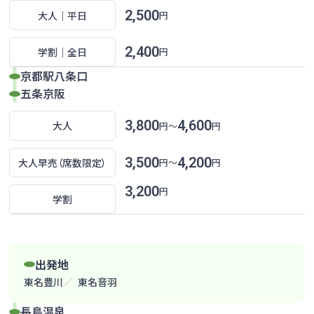
昼行便
2,500
大人｜平日
円
のりば
ご利用方法
2,400
学割｜全日
横浜線
円
横浜線のページへ
京都駅八条口
昼行便
五条京阪
時刻表
運賃
3,800
4,600
大人
円〜
円
大阪線
大阪線のページへ
のりば
ご利用方法
3,500
4,200
大人早売
（席数限定）
円〜
円
時刻表
運賃
昼行便
3,200
円
学割
渋谷・新宿線
のりば
ご利用方法
渋谷・新宿線のページへ
出発地
昼行便
東名豊川
東名音羽
時刻表
運賃
長島温泉