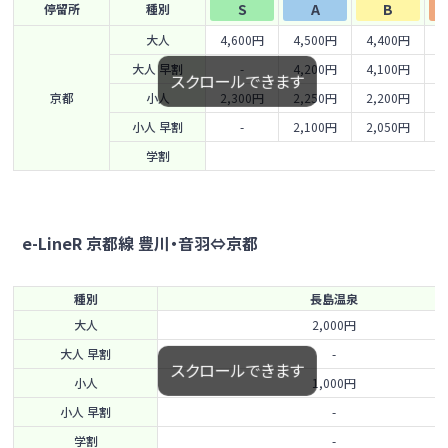
S
A
B
停留所
種別
大人
4,600円
4,500円
4,400円
4
大人 早割
-
4,200円
4,100円
4
スクロールできます
京都
小人
2,300円
2,250円
2,200円
2
小人 早割
-
2,100円
2,050円
2
学割
e-LineR 京都線 豊川・音羽⇔京都
種別
長島温泉
大人
2,000円
大人 早割
-
スクロールできます
小人
1,000円
小人 早割
-
学割
-