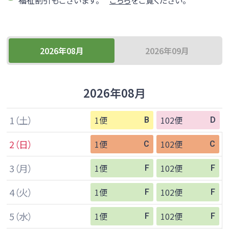
時刻表
運賃
のりば
ご利用方法
2026年08月
2026年09月
夜行便
2026年08月
浜松～新宿・「東京ディズニーリゾート®」線
浜松～新宿・「東京ディズニーリゾート®」線のページへ
1
（土）
1便
102便
B
D
時刻表
運賃
2
（日）
1便
102便
C
C
3
（月）
1便
102便
F
F
のりば
ご利用方法
4
（火）
1便
102便
F
F
5
（水）
1便
102便
F
F