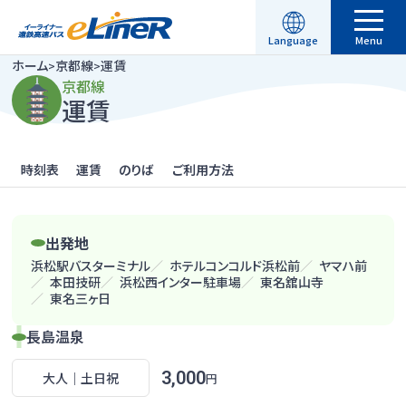
昼行便
Language
Menu
ホーム
京都線
運賃
>
>
English
繁體中文
駐車場予約
空席照会・ご予約
京都線
横浜線
横浜線のページへ
運賃
简体中文
한국어
運行情報
時刻表
運賃
時刻表
運賃
のりば
ご利用方法
ご利用方法
のりば
ご利用方法
出発地
よくある質問
浜松駅バスターミナル
ホテルコンコルド浜松前
ヤマハ前
昼行便
本田技研
浜松西インター駐車場
東名舘山寺
東名三ヶ日
新着情報
渋谷・新宿線
長島温泉
渋谷・新宿線のページへ
3,000
路線一覧
大人｜土日祝
円
時刻表
運賃