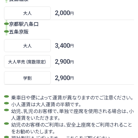
京都線
京都線のページへ
のりば
ご利用方法
2,000
大人
円
京都駅八条口
昼行便
時刻表
運賃
五条京阪
大阪線
3,400
大人
円
大阪線のページへ
のりば
ご利用方法
2,900
大人早売
（席数限定）
円
時刻表
運賃
夜行便
2,900
学割
円
浜松～新宿・「東京ディズニーリゾート®」線
のりば
ご利用方法
浜松～新宿・「東京ディズニーリゾート®」線のページへ
乗車日や便によって運賃が異なりますのでご注意ください。
昼行便
小人運賃は大人運賃の半額です。
時刻表
運賃
幼児、乳児のお客様で、単独で座席を使用される場合は、小
人運賃をいただきます。
京都線
幼児のお客様のご利用は、安全上座席をご利用されること
京都線のページへ
をお勧めいたします。
のりば
ご利用方法
福祉割引もございます。
こちら
をご覧ください。