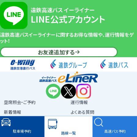
ス
タ
遠鉄高速バス イーライナー
ー
LINE公式アカウント
ミ
ナ
ル
遠鉄高速バスイーライナーに関するお得な情報や、運行情報をゲ
ット！
ホ
お友達追加する
テ
ル
コ
ン
コ
ル
ド
浜
松
空席照会・ご予約
運行情報
前
新着情報
よくある質問
ヤ
ご利用方法
マ
プライバシーポリシー
English
高速バス表示ガイドライン
駐車場予約
高速バス予約
路線一覧
ハ
Copyright ©2025 Enshu Railway Co.,Ltd. All rights reserved.