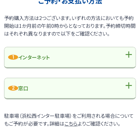
ご予約・お支払い方法
昼行便
予約購入方法は2つございます。いずれの方法においても予約
のりば
ご利用方法
横浜線
開始は1か月前の午前0時からとなっております。予約締切時間
横浜線のページへ
はそれぞれ異なりますので以下をご確認ください。
昼行便
時刻表
運賃
インターネット
1
大阪線
大阪線のページへ
のりば
ご利用方法
時刻表
運賃
昼行便
窓口
2
渋谷・新宿線
のりば
ご利用方法
渋谷・新宿線のページへ
駐車場（浜松西インター駐車場）をご利用される場合について
もご予約が必要です。詳細は
こちら
よりご確認ください。
昼行便
時刻表
運賃