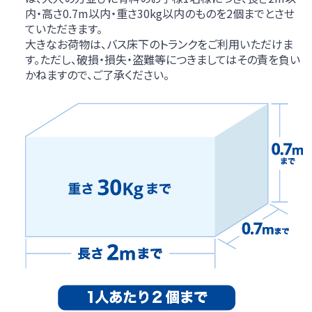
内・高さ0.7m以内・重さ30kg以内のものを2個までとさせ
2名につき1台（1名は1台、3名は2台）までとさせていただき
ていただきます。
ます。
大きなお荷物は、バス床下のトランクをご利用いただけま
台数に限りがございますので、ご希望のお客様はお早めにご
す。ただし、破損・損失・盗難等につきましてはその責を負い
予約ください。
かねますので、ご了承ください。
※無断駐車はご遠慮ください。