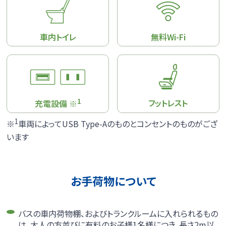
車内トイレ
無料Wi-Fi
1
フットレスト
充電設備 ※
1
※
車両によってUSB Type-Aのものとコンセントのものがござ
います
駐車場は、
事前予約制
です。
ご希望のお客様は下記よりご予約ください。尚、駐車場のキ
お手荷物について
ャンセル待ちは受け付けておりませんのでご了承願います。
ご利用者様専用のりば駐車場予約はこちら
バスの車内荷物棚、およびトランクルームに入れられるもの
東名豊川駐車場のご利用は無料です（最長10日間）。
は、大人の方並びに有料のお子様1名様につき、長さ2m以