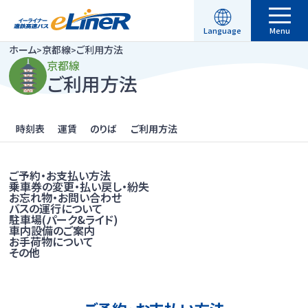
昼行便
Language
Menu
ホーム
京都線
ご利用方法
>
>
English
繁體中文
駐車場予約
空席照会・ご予約
京都線
横浜線
横浜線のページへ
ご利用方法
简体中文
한국어
運行情報
時刻表
運賃
時刻表
運賃
のりば
ご利用方法
ご利用方法
のりば
ご利用方法
ご予約・お支払い方法
乗車券の変更・払い戻し・紛失
よくある質問
お忘れ物・お問い合わせ
バスの運行について
昼行便
駐車場(パーク&ライド)
車内設備のご案内
新着情報
お手荷物について
渋谷・新宿線
その他
渋谷・新宿線のページへ
路線一覧
時刻表
運賃