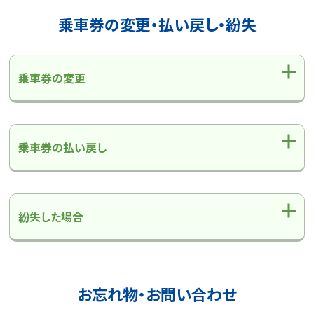
京都線
京都線のページへ
乗車券の変更・払い戻し・紛失
のりば
ご利用方法
昼行便
時刻表
運賃
乗車券の変更
大阪線
大阪線のページへ
のりば
ご利用方法
乗車券の払い戻し
時刻表
運賃
夜行便
浜松～新宿・「東京ディズニーリゾート®」線
のりば
ご利用方法
浜松～新宿・「東京ディズニーリゾート®」線のページへ
紛失した場合
昼行便
時刻表
運賃
京都線
京都線のページへ
お忘れ物・お問い合わせ
のりば
ご利用方法