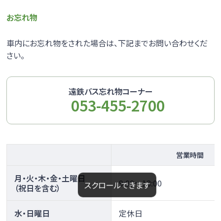
時刻表
運賃
お忘れ物
車内にお忘れ物をされた場合は、下記までお問い合わせくだ
のりば
ご利用方法
さい。
夜行便
遠鉄バス忘れ物コーナー
浜松～新宿・「東京ディズニーリゾート®」線
053-455-2700
浜松～新宿・「東京ディズニーリゾート®」線のページへ
時刻表
運賃
営業時間
のりば
ご利用方法
月・火・木・金・土曜日
9:00～18:00
スクロールできます
（祝日を含む）
水・日曜日
定休日