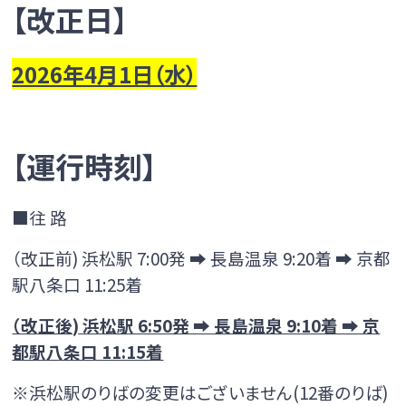
京都線
【改正日】
京都線のページへ
のりば
ご利用方法
2026年4月1日（水）
昼行便
時刻表
運賃
大阪線
大阪線のページへ
のりば
ご利用方法
【運行時刻】
時刻表
運賃
夜行便
■往 路
浜松～新宿・「東京ディズニーリゾート®」線
（改正前) 浜松駅 7:00発 ➡ 長島温泉 9:20着 ➡ 京都
のりば
ご利用方法
浜松～新宿・「東京ディズニーリゾート®」線のページへ
駅八条口 11:25着
昼行便
（改正後) 浜松駅 6:50発 ➡ 長島温泉 9:10着 ➡ 京
時刻表
運賃
都駅八条口 11:15着
京都線
京都線のページへ
※浜松駅のりばの変更はございません(12番のりば)
のりば
ご利用方法