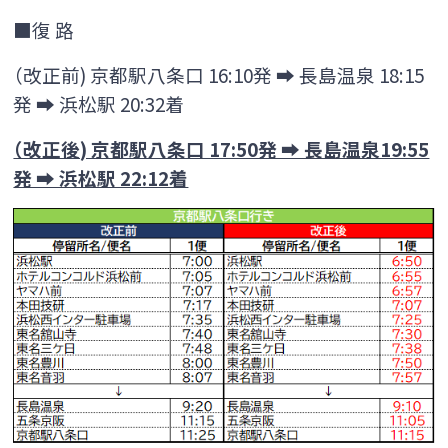
時刻表
運賃
■復 路
（改正前) 京都駅八条口 16:10発 ➡ 長島温泉 18:15
のりば
ご利用方法
発 ➡ 浜松駅 20:32着
夜行便
（改正後) 京都駅八条口 17:50発 ➡ 長島温泉19:55
発 ➡ 浜松駅 22:12着
浜松～新宿・「東京ディズニーリゾート®」線
浜松～新宿・「東京ディズニーリゾート®」線のページへ
時刻表
運賃
のりば
ご利用方法