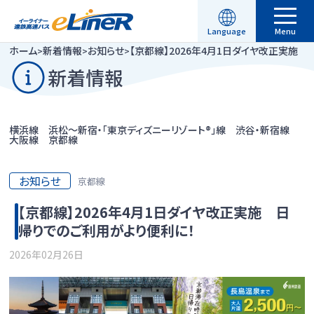
昼行便
Language
Menu
ホーム
新着情報
お知らせ
【京都線】2026年4月1日ダイヤ改正実施
>
>
>
English
繁體中文
駐車場予約
空席照会・ご予約
横浜線
新着情報
横浜線のページへ
简体中文
한국어
運行情報
時刻表
運賃
横浜線
浜松～新宿・「東京ディズニーリゾート®」線
渋谷・新宿線
大阪線
京都線
ご利用方法
のりば
ご利用方法
お知らせ
京都線
よくある質問
【京都線】2026年4月1日ダイヤ改正実施 日
昼行便
帰りでのご利用がより便利に！
新着情報
2026年02月26日
渋谷・新宿線
渋谷・新宿線のページへ
路線一覧
時刻表
運賃