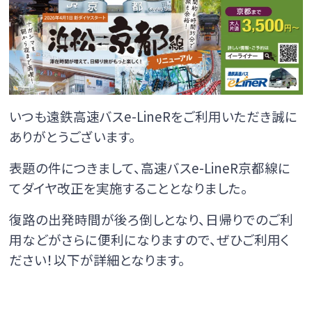
昼行便
のりば
ご利用方法
横浜線
横浜線のページへ
昼行便
時刻表
運賃
いつも遠鉄高速バスe-LineRをご利用いただき誠に
大阪線
ありがとうございます。
大阪線のページへ
のりば
ご利用方法
表題の件につきまして、高速バスe-LineR京都線に
時刻表
運賃
てダイヤ改正を実施することとなりました。
昼行便
復路の出発時間が後ろ倒しとなり、日帰りでのご利
渋谷・新宿線
のりば
ご利用方法
用などがさらに便利になりますので、ぜひご利用く
渋谷・新宿線のページへ
ださい！以下が詳細となります。
昼行便
時刻表
運賃